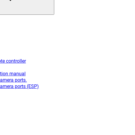
e controller
ation manual
camera ports.
camera ports (ESP)