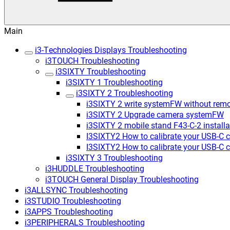
Main
i3-Technologies Displays Troubleshooting
i3TOUCH Troubleshooting
i3SIXTY Troubleshooting
i3SIXTY 1 Troubleshooting
i3SIXTY 2 Troubleshooting
i3SIXTY 2 write systemFW without remot
i3SIXTY 2 Upgrade camera systemFW
i3SIXTY 2 mobile stand F43-C-2 install
I3SIXTY2 How to calibrate your USB-C 
I3SIXTY2 How to calibrate your USB-C 
i3SIXTY 3 Troubleshooting
i3HUDDLE Troubleshooting
i3TOUCH General Display Troubleshooting
i3ALLSYNC Troubleshooting
i3STUDIO Troubleshooting
i3APPS Troubleshooting
i3PERIPHERALS Troubleshooting